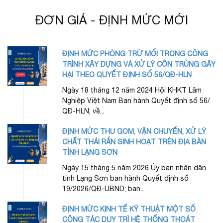
ĐƠN GIÁ - ĐỊNH MỨC MỚI
ĐỊNH MỨC PHÒNG TRỪ MỐI TRONG CÔNG
TRÌNH XÂY DỰNG VÀ XỬ LÝ CÔN TRÙNG GÂY
HẠI THEO QUYẾT ĐỊNH SỐ 56/QĐ-HLN
Ngày 18 tháng 12 năm 2024 Hội KHKT Lâm
Nghiệp Việt Nam Ban hành Quyết định số 56/
QĐ-HLN; về...
ĐỊNH MỨC THU GOM, VẬN CHUYỂN, XỬ LÝ
CHẤT THẢI RẮN SINH HOẠT TRÊN ĐỊA BÀN
TỈNH LẠNG SƠN
Ngày 15 tháng 5 năm 2026 Ủy ban nhân dân
tỉnh Lạng Sơn ban hành Quyết định số
19/2026/QĐ-UBND; ban...
ĐỊNH MỨC KINH TẾ KỸ THUẬT MỘT SỐ
CÔNG TÁC DUY TRÌ HỆ THỐNG THOÁT