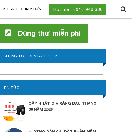
KHÓA HỌC XÂY DỰNG
Hotline : 0916 946 336
Dùng thử miễn phí
CHÚNG TÔI TRÊN FACEBOOK
TIN TỨC
CẬP NHẬT GIÁ XĂNG DẦU THÁNG
08 NĂM 2026
HƯỚNG DẪN CÀI ĐẶT PHẦN MỀM