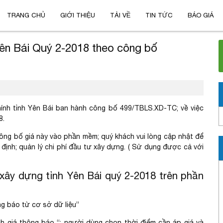
TRANG CHỦ
GIỚI THIỆU
TẢI VỀ
TIN TỨC
BÁO GIÁ
Yên Bái Quý 2-2018 theo công bố
ính tỉnh Yên Bái ban hành công bố 499/TBLS.XD-TC; về việc
8.
ng bố giá này vào phần mềm; quý khách vui lòng cập nhật để
 định; quản lý chi phí đầu tư xây dựng. ( Sử dụng được cả với
 xây dựng tỉnh Yên Bái quý 2-2018 trên phần
ng báo từ cơ sở dữ liệu”
h giá thông báo “; người dùng chọn thời điểm cần áp giá và