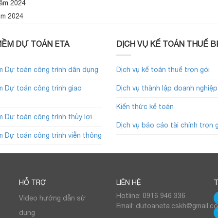
năm 2024
ăm 2024
ỀM DỰ TOÁN ETA
DỊCH VỤ KẾ TOÁN THUẾ B
 Dự toán công trình dân dụng
Dịch vụ kế toán thuế trọn gói
 Dự toán công trình giao
Dịch vụ thành lập doanh nghiệp
Kiến thức kế toán
 Dự toán công trình thủy lợi
Dịch vụ báo cáo tài chính trọn 
 Dự toán công trình viễn thông
HỖ TRỢ
LIÊN HỆ
T
Hotline: 0916 946 336
Video hướng dẫn sử
Email: dutoaneta.cskh@gmail.c
dụng