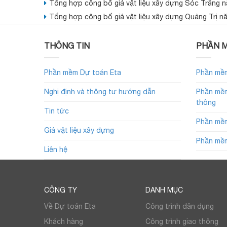
Tổng hợp công bố giá vật liệu xây dựng Sóc Trăng 
Tổng hợp công bố giá vật liệu xây dựng Quảng Trị n
THÔNG TIN
PHẦN M
Phần mềm Dự toán Eta
Phần mềm
Nghị định và thông tư hướng dẫn
Phần mềm
thông
Tin tức
Phần mềm
Giá vật liệu xây dựng
Phần mềm
Liên hệ
CÔNG TY
DANH MỤC
Về Dự toán Eta
Công trình dân dụng
Khách hàng
Công trình giao thông