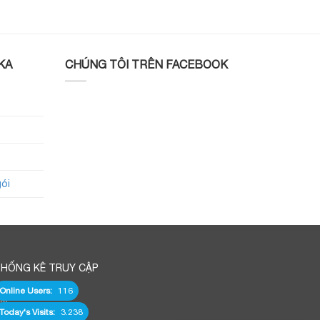
KA
CHÚNG TÔI TRÊN FACEBOOK
gói
HỐNG KÊ TRUY CẬP
Online Users:
116
om
Today's Visits:
3.238