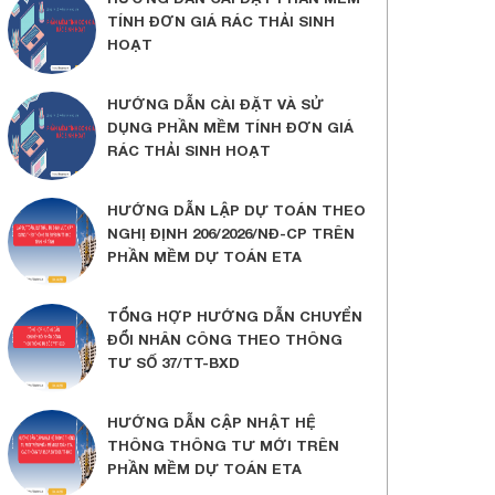
TÍNH ĐƠN GIÁ RÁC THẢI SINH
HOẠT
HƯỚNG DẪN CÀI ĐẶT VÀ SỬ
DỤNG PHẦN MỀM TÍNH ĐƠN GIÁ
RÁC THẢI SINH HOẠT
HƯỚNG DẪN LẬP DỰ TOÁN THEO
NGHỊ ĐỊNH 206/2026/NĐ-CP TRÊN
PHẦN MỀM DỰ TOÁN ETA
TỔNG HỢP HƯỚNG DẪN CHUYỂN
ĐỔI NHÂN CÔNG THEO THÔNG
TƯ SỐ 37/TT-BXD
HƯỚNG DẪN CẬP NHẬT HỆ
THÔNG THÔNG TƯ MỚI TRÊN
PHẦN MỀM DỰ TOÁN ETA