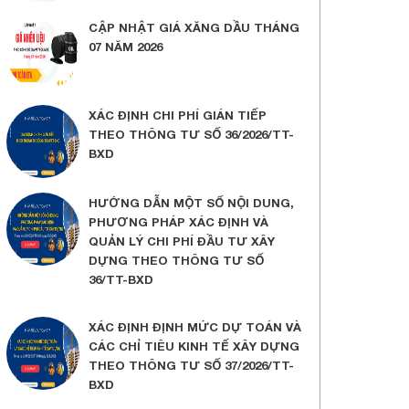
CẬP NHẬT GIÁ XĂNG DẦU THÁNG
07 NĂM 2026
XÁC ĐỊNH CHI PHÍ GIÁN TIẾP
THEO THÔNG TƯ SỐ 36/2026/TT-
BXD
HƯỚNG DẪN MỘT SỐ NỘI DUNG,
PHƯƠNG PHÁP XÁC ĐỊNH VÀ
QUẢN LÝ CHI PHÍ ĐẦU TƯ XÂY
DỰNG THEO THÔNG TƯ SỐ
36/TT-BXD
XÁC ĐỊNH ĐỊNH MỨC DỰ TOÁN VÀ
CÁC CHỈ TIÊU KINH TẾ XÂY DỰNG
THEO THÔNG TƯ SỐ 37/2026/TT-
BXD