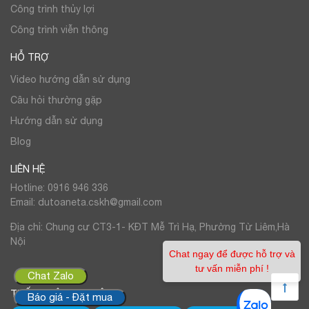
Công trình thủy lợi
Công trình viễn thông
HỖ TRỢ
Video hướng dẫn sử dụng
Câu hỏi thường gặp
Hướng dẫn sử dụng
Blog
LIÊN HỆ
Hotline: 0916 946 336
Email: dutoaneta.cskh@gmail.com
Địa chỉ: Chung cư CT3-1- KĐT Mễ Trì Hạ, Phường Từ Liêm,Hà
Nội
Chat ngay để được hỗ trợ và
tư vấn miễn phí !
Chat Zalo
THỐNG KÊ TRUY CẬP
Báo giá - Đặt mua