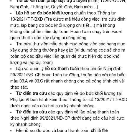
Tra cứ văn bản pháp
luật trực tuyến
(Luật, TCVN-QCVN,
Nghị định, Thông tư, Quyết định, Định mức…)
Lập hồ sơ đo bóc khối lượng
chuẩn theo Thông tư
13/2021/TT-BXD (Tra được mã hiệu công việc, tra cứu định
mức, lập bảng đo bóc khối lượng chi tiết…) mà không
không cần phần mềm dự toán. Hoàn toàn chạy trên Excel
quen thuộc dân xây dựng ai cũng dùng.
Tra cứu thư viện mẫu danh mục công việc các hạng mục
xây dựng thông thường hay gặp (Ví dụ móng cọc sẽ cho ra
toàn bộ các đầu việc liên quan để thực hiện đo bóc khối
lượng và lập dự toán).
Lập và quản lý
hồ sơ thanh toán
theo chuẩn Nghị định
99/2021/NĐ-CP hoàn toàn tự động, thuận tiện với các biểu
mẫu 03.A và 03.C rất nhanh chóng cho cả công trình chỉ vài
thao tác.
Từ điển tra cứu
các quy định về đo bóc khối lượng tại
Phụ lục VI ban hành kèm theo Thông tư số 13/2021/TT-BXD
dưới dạng các câu hỏi cực kỳ nhanh chóng.
Từ điển tra cứu
các quy định về lập bảng thanh toán
theo Nghị định 99/2021/NĐ-CP dưới dạng các câu hỏi cực
kỳ nhanh chóng.
File hồ sơ đo bóc và bảng thanh toán
chỉ là file