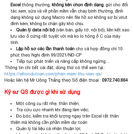
Excel
thông thường,
không kén chọn định dạng
, gửi cho đối
tác xem, sửa và về phần mềm vẫn chạy bình thường, định
dạng không sử dụng Macro nên file hồ sơ không sợ bị virut
đính kèm, không bị chặn gây khó chịu.
Quản lý data nội bộ
(văn bản, giấy tờ, nội bộ), liên kết sao
lưu vào ổ cứng rất tuyệt vời mà ko lo hỏng ổ C của máy
tính.
Lập hồ sơ các lần thanh toán
cho cả hợp đồng chỉ 10
phút theo Nghị định 99/2021/NĐ-CP
Tiếp tục phát triển và nâng cấp không ngừng…
Thông tin chi tiết cài đặt, dùng thử có thể xem tại :
https://aihocdutoan.com/phan-mem-thu-vien-qs/
Hoặc liên hệ Mr Uông Thắng theo Số điện thoại :
0972.740.664
Kỹ sư QS được gì khi sử dụng
Một công cụ rất nhẹ, thân thiện;
Tra cứu cực nhanh khi đang làm việc;
Đo bóc, kiểm tra khối lượng ngay trên Excel rất thân
thiện mà không cần phần mềm dự toán
Quản lý tài liệu cá nhân thuận lợi;