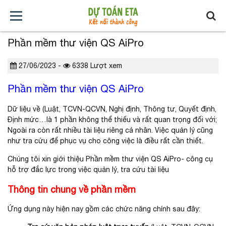
Phần mềm thư viện QS AiPro
TRANG
GIỚI
TẢI
TIN
BÁO
KHÓA
CHỦ
THIỆU
VỀ
TỨC
GIÁ
HỌC
27/06/2023 -
6338 Lượt xem
Phần mềm thư viện QS AiPro
XÂY
Dữ liệu về (Luật, TCVN-QCVN, Nghị định, Thông tư, Quyết định,
DỰNG
Định mức…là 1 phần không thể thiếu và rất quan trọng đối với;
Ngoài ra còn rất nhiều tài liệu riêng cá nhân. Việc quản lý cũng
như tra cứu để phục vụ cho công việc là điều rất cần thiết.
Chúng tôi xin giới thiệu Phần mềm thư viện QS AiPro- công cụ
hỗ trợ đắc lực trong việc quản lý, tra cứu tài liệu
Thông tin chung về phần mềm
Ứng dụng này hiện nay gồm các chức năng chính sau đây: