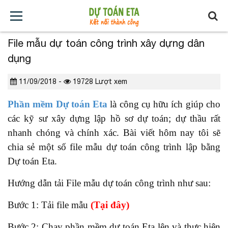
File mẫu dự toán công trình xây dựng dân
TRANG
GIỚI
TẢI
TIN
BÁO
KHÓA
dụng
CHỦ
THIỆU
VỀ
TỨC
GIÁ
HỌC
11/09/2018 -
19728 Lượt xem
XÂY
Phần mềm Dự toán Eta
là công cụ hữu ích giúp cho
DỰNG
các kỹ sư xây dựng lập hồ sơ dự toán; dự thầu rất
nhanh chóng và chính xác. Bài viết hôm nay tôi sẽ
chia sẻ một số file mẫu dự toán công trình lập bằng
Dự toán Eta.
Hướng dẫn tải File mẫu dự toán công trình như sau:
Bước 1: Tải file mẫu
(Tại đây)
Bước 2: Chạy phần mềm dự toán Eta lên và thực hiện