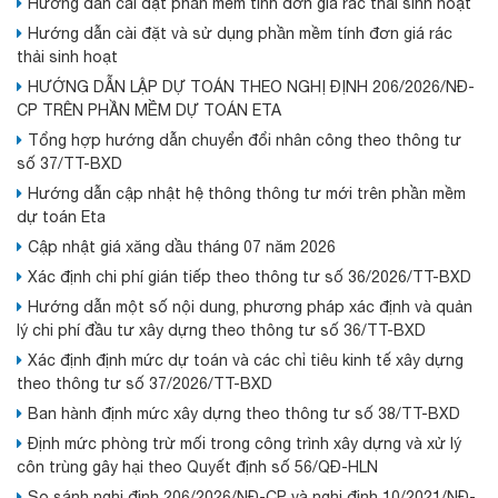
Hướng dẫn cài đặt phần mềm tính đơn giá rác thải sinh hoạt
Hướng dẫn cài đặt và sử dụng phần mềm tính đơn giá rác
thải sinh hoạt
HƯỚNG DẪN LẬP DỰ TOÁN THEO NGHỊ ĐỊNH 206/2026/NĐ-
CP TRÊN PHẦN MỀM DỰ TOÁN ETA
Tổng hợp hướng dẫn chuyển đổi nhân công theo thông tư
số 37/TT-BXD
Hướng dẫn cập nhật hệ thông thông tư mới trên phần mềm
dự toán Eta
Cập nhật giá xăng dầu tháng 07 năm 2026
Xác định chi phí gián tiếp theo thông tư số 36/2026/TT-BXD
Hướng dẫn một số nội dung, phương pháp xác định và quản
lý chi phí đầu tư xây dựng theo thông tư số 36/TT-BXD
Xác định định mức dự toán và các chỉ tiêu kinh tế xây dựng
theo thông tư số 37/2026/TT-BXD
Ban hành định mức xây dựng theo thông tư số 38/TT-BXD
Định mức phòng trừ mối trong công trình xây dựng và xử lý
côn trùng gây hại theo Quyết định số 56/QĐ-HLN
So sánh nghị định 206/2026/NĐ-CP và nghị định 10/2021/NĐ-