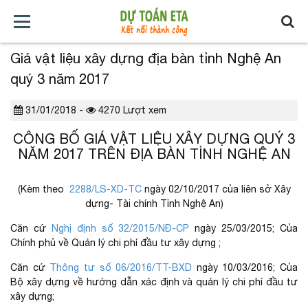
Giá vật liệu xây dựng địa bàn tỉnh Nghệ An
TRANG
GIỚI
TẢI
TIN
BÁO
KHÓA
quý 3 năm 2017
CHỦ
THIỆU
VỀ
TỨC
GIÁ
HỌC
31/01/2018 -
4270 Lượt xem
XÂY
CÔNG BỐ GIÁ VẬT LIỆU XÂY DỰNG QUÝ 3
DỰNG
NĂM 2017 TRÊN ĐỊA BÀN TỈNH NGHỆ AN
(Kèm theo
2288/LS-XD-TC
ngày 02/10/2017 của liên sở Xây
dựng- Tài chính Tỉnh Nghệ An)
Căn cứ
Nghị định số 32/2015/NĐ-CP
ngày 25/03/2015; Của
Chính phủ về Quản lý chi phí đầu tư xây dựng ;
Căn cứ
Thông tư số 06/2016/TT-BXD
ngày 10/03/2016; Của
Bộ xây dựng về hướng dẫn xác định và quản lý chi phí đầu tư
xây dựng;