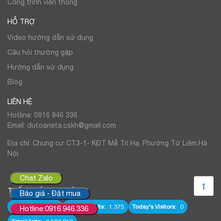
Công trình viễn thông
HỖ TRỢ
Video hướng dẫn sử dụng
Câu hỏi thường gặp
Hướng dẫn sử dụng
Blog
LIÊN HỆ
Hotline: 0916 946 336
Email: dutoaneta.cskh@gmail.com
Địa chỉ: Chung cư CT3-1- KĐT Mễ Trì Hạ, Phường Từ Liêm,Hà
Nội
Chat Zalo
THỐNG KÊ TRUY CẬP
Báo giá - Đặt mua
Online Users:
42
Today's Visits:
1.375
Today's Visitors:
0
Hotline:0916.946.336