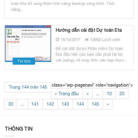
toán Eta bổ sung thêm tính năng backup công trình. Tính
năng...
Hướng dẫn cài đặt Dự toán Eta
16/10/2017
13992 Lượt xem
Để cài đặt được Phần mềm Dự toán
Eta đầu tiên các bạn cần phải tải bộ
cài (setup) về máy tính; các bạn thực...
Tin tức
class='wp-pagenavi' role='navigation'>
Trang 144 trên 145
« Trang đầu
«
...
10
20
30
...
141
142
143
144
145
»
THÔNG TIN