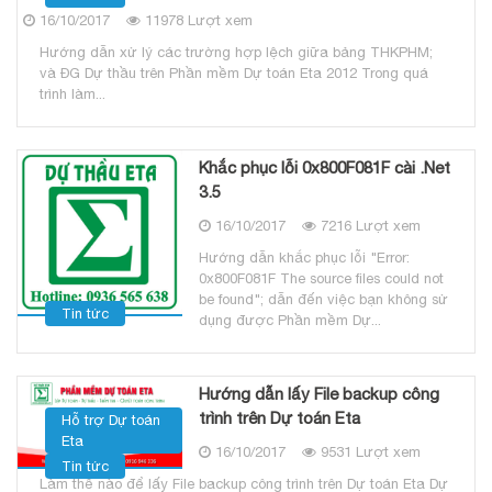
16/10/2017
11978 Lượt xem
Hướng dẫn xử lý các trường hợp lệch giữa bảng THKPHM;
và ĐG Dự thầu trên Phần mềm Dự toán Eta 2012 Trong quá
trình làm...
Khắc phục lỗi 0x800F081F cài .Net
3.5
16/10/2017
7216 Lượt xem
Hướng dẫn khắc phục lỗi "Error:
0x800F081F The source files could not
be found"; dẫn đến việc bạn không sử
Tin tức
dụng được Phần mềm Dự...
Hướng dẫn lấy File backup công
trình trên Dự toán Eta
Hỗ trợ Dự toán
Eta
16/10/2017
9531 Lượt xem
Tin tức
Làm thế nào để lấy File backup công trình trên Dự toán Eta Dự