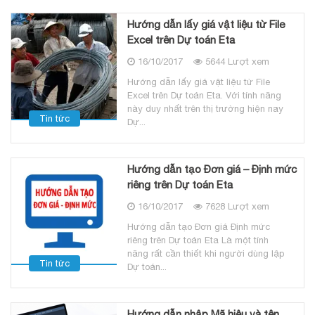
Hướng dẫn lấy giá vật liệu từ File
Excel trên Dự toán Eta
16/10/2017
5644 Lượt xem
Hướng dẫn lấy giá vật liệu từ File
Excel trên Dự toán Eta. Với tính năng
này duy nhất trên thị trường hiện nay
Tin tức
Dự...
Hướng dẫn tạo Đơn giá – Định mức
riêng trên Dự toán Eta
16/10/2017
7628 Lượt xem
Hướng dẫn tạo Đơn giá Định mức
riêng trên Dự toán Eta Là một tính
năng rất cần thiết khi người dùng lập
Tin tức
Dự toán...
Hướng dẫn nhập Mã hiệu và tên