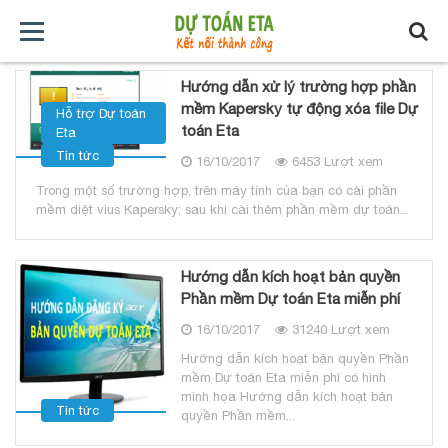
TRANG
GIỚI
TẢI
TIN
BÁO
KHÓA
Hướng dẫn xử lý trường hợp phần
mềm Kapersky tự động xóa file Dự
Hỗ trợ Dự toán
CHỦ
THIỆU
VỀ
TỨC
GIÁ
HỌC
toán Eta
Eta
Tin tức
16/10/2017
6453 Lượt xem
XÂY
Trong một số trường hợp, trên máy tính của bạn có cài phần
mềm diệt vius Kapersky; sau khi cài thêm phần mềm dự toán...
DỰNG
Hướng dẫn kích hoạt bản quyền
Phần mềm Dự toán Eta miễn phí
16/10/2017
31240 Lượt xem
Hướng dẫn kích hoạt bản quyền Phần
mềm Dự toán Eta miễn phí có hình
minh họa Hướng dẫn kích hoạt bản
Tin tức
quyền Phần mềm...