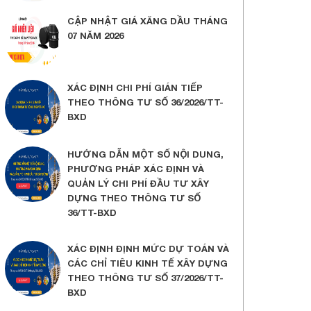
CẬP NHẬT GIÁ XĂNG DẦU THÁNG
07 NĂM 2026
XÁC ĐỊNH CHI PHÍ GIÁN TIẾP
THEO THÔNG TƯ SỐ 36/2026/TT-
BXD
HƯỚNG DẪN MỘT SỐ NỘI DUNG,
PHƯƠNG PHÁP XÁC ĐỊNH VÀ
QUẢN LÝ CHI PHÍ ĐẦU TƯ XÂY
DỰNG THEO THÔNG TƯ SỐ
36/TT-BXD
XÁC ĐỊNH ĐỊNH MỨC DỰ TOÁN VÀ
CÁC CHỈ TIÊU KINH TẾ XÂY DỰNG
THEO THÔNG TƯ SỐ 37/2026/TT-
BXD