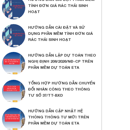
TÍNH ĐƠN GIÁ RÁC THẢI SINH
HOẠT
HƯỚNG DẪN CÀI ĐẶT VÀ SỬ
DỤNG PHẦN MỀM TÍNH ĐƠN GIÁ
RÁC THẢI SINH HOẠT
HƯỚNG DẪN LẬP DỰ TOÁN THEO
NGHỊ ĐỊNH 206/2026/NĐ-CP TRÊN
PHẦN MỀM DỰ TOÁN ETA
TỔNG HỢP HƯỚNG DẪN CHUYỂN
ĐỔI NHÂN CÔNG THEO THÔNG
TƯ SỐ 37/TT-BXD
HƯỚNG DẪN CẬP NHẬT HỆ
THÔNG THÔNG TƯ MỚI TRÊN
PHẦN MỀM DỰ TOÁN ETA