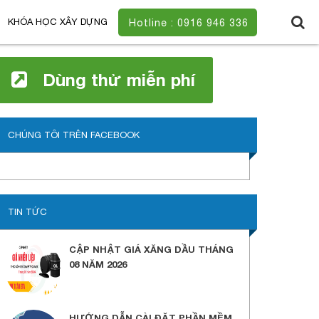
KHÓA HỌC XÂY DỰNG
Hotline : 0916 946 336
Dùng thử miễn phí
CHÚNG TÔI TRÊN FACEBOOK
TIN TỨC
CẬP NHẬT GIÁ XĂNG DẦU THÁNG
08 NĂM 2026
HƯỚNG DẪN CÀI ĐẶT PHẦN MỀM