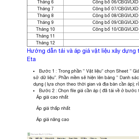
Tháng 6
Công bố
06/CBGVLXD
Tháng 7
Công bố
07/CBGVLXD
Tháng 8
Công bố 08/CBGVLXD
Tháng 9
Công bố 09/CBGVLXD
Tháng 10
Công bố 10/CBGVLXD
Tháng 11
Tháng 12
Hướng dẫn tải và áp giá vật liệu xây dựn
Eta
Bước 1 : Trong phần ” Vật liệu” chọn Sheet ” Giá 
sở dữ liệu”. Phần mềm sẽ hiện lên bảng ” Danh sách
dụng ( lựa chọn theo thời gian và địa bàn cần áp); rồ
Bước 2 : Chọn file giá cần áp ( đã tải về ở bước
Áp giá cao nhất
Áp giá thấp nhất
Áp giá nâng cao