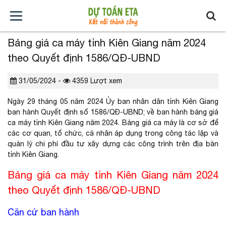
Bảng giá ca máy tỉnh Kiên Giang năm 2024
TRANG
GIỚI
TẢI
TIN
BÁO
KHÓA
theo Quyết định 1586/QĐ-UBND
CHỦ
THIỆU
VỀ
TỨC
GIÁ
HỌC
31/05/2024 -
4359 Lượt xem
XÂY
Ngày 29 tháng 05 năm 2024 Ủy ban nhân dân tỉnh Kiên Giang
DỰNG
ban hành Quyết định số 1586/QĐ-UBND; về ban hành bảng giá
ca máy tỉnh Kiên Giang năm 2024. Bảng giá ca máy là cơ sở để
các cơ quan, tổ chức, cá nhân áp dụng trong công tác lập và
quản lý chi phí đầu tư xây dựng các công trình trên địa bàn
tỉnh Kiên Giang.
Bảng giá ca máy tỉnh Kiên Giang năm 2024
theo Quyết định 1586/QĐ-UBND
Căn cứ ban hành