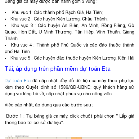
Bảng giá ca máy được ban hành gôm 3 vùng :
Khu vục 1: Các thành phố Rạch Giá, Hà Tiên;
Khu vục 2 : Các huyện Kiên Lương, Châu Thành;
Khu vục 3 : Các huyện An Biên, An Minh, Rồng Riềng, Gò
Quao, Hòn Đất, U Minh Thượng, Tân Hiệp, Vĩnh Thuận, Giang
Thành.
Khu vục 4 : Thành phố Phú Quốc và các đảo thuộc thành
phố Hà Tiên
Khu vục 5 : Các huyện đảo thuộc huyện Kiên Lương, Kiên Hải
Tải, áp dụng trên phần mềm dự toán Eta
Dự toán Eta
đã cập nhật đầy đủ dữ liệu ca máy theo phụ lục
kèm theo Quyết định số 1586/QĐ-UBND; quý khách hàng sử
dụng vui lòng tải về, cập nhật phục vụ cho công việc.
Việc cập nhật, áp dụng qua các bước sau :
Bước 1 : Tại bảng giá ca máy, click chuột phải chọn ” Lắp giá
thông báo từ cơ sở dữ liệu”.