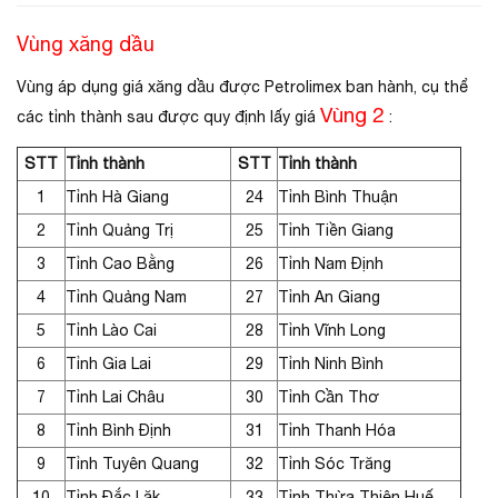
Vùng xăng dầu
Vùng áp dụng giá xăng dầu được Petrolimex ban hành, cụ thể
Vùng 2
các tỉnh thành sau được quy định lấy giá
:
STT
Tỉnh thành
STT
Tỉnh thành
1
Tỉnh Hà Giang
24
Tỉnh Bình Thuận
2
Tỉnh Quảng Trị
25
Tỉnh Tiền Giang
3
Tỉnh Cao Bằng
26
Tỉnh Nam Định
4
Tỉnh Quảng Nam
27
Tỉnh An Giang
5
Tỉnh Lào Cai
28
Tỉnh Vĩnh Long
6
Tỉnh Gia Lai
29
Tỉnh Ninh Bình
7
Tỉnh Lai Châu
30
Tỉnh Cần Thơ
8
Tỉnh Bình Định
31
Tỉnh Thanh Hóa
9
Tỉnh Tuyên Quang
32
Tỉnh Sóc Trăng
10
Tỉnh Đắc Lăk
33
Tỉnh Thừa Thiên Huế