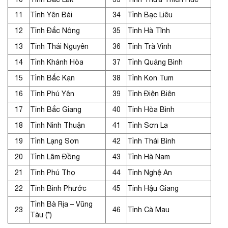
11
Tỉnh Yên Bái
34
Tỉnh Bạc Liêu
12
Tỉnh Đắc Nông
35
Tỉnh Hà Tĩnh
13
Tỉnh Thái Nguyên
36
Tỉnh Trà Vinh
14
Tỉnh Khánh Hòa
37
Tỉnh Quảng Bình
15
Tỉnh Bắc Kạn
38
Tỉnh Kon Tum
16
Tỉnh Phú Yên
39
Tỉnh Điện Biên
17
Tỉnh Bắc Giang
40
Tỉnh Hòa Bình
18
Tỉnh Ninh Thuận
41
Tỉnh Sơn La
19
Tỉnh Lạng Sơn
42
Tỉnh Thái Bình
20
Tỉnh Lâm Đồng
43
Tỉnh Hà Nam
21
Tỉnh Phú Thọ
44
Tỉnh Nghệ An
22
Tỉnh Bình Phước
45
Tỉnh Hậu Giang
Tỉnh Bà Rịa – Vũng
23
46
Tỉnh Cà Mau
Tàu (*)