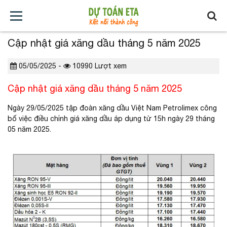
Cập nhật giá xăng dầu tháng 5 năm 2025
TRANG
GIỚI
TẢI
TIN
BÁO
KHÓA
CHỦ
THIỆU
VỀ
TỨC
GIÁ
HỌC
05/05/2025 -
10990 Lượt xem
Cập nhật giá xăng dầu tháng 5 năm 2025
XÂY
Ngày 29/05/2025 tập đoàn xăng dầu Việt Nam Petrolimex công
DỰNG
bố việc điều chỉnh giá xăng dầu áp dụng từ 15h ngày 29 tháng
05 năm 2025.