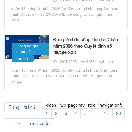
17/01/2026
4128 Lượt xem
Ngày 13 tháng 01 năm 2026 Sở Xây dựng tỉnh Lạng Sơn ban
hành Quyết định số 29/QĐ-SXD; về công bố đơn giá nhân
công...
Đơn giá nhân công tỉnh Lai Châu
năm 2026 theo Quyết định số
Công bố giá
nhân công
09/QĐ-SXD
Tin tức
16/01/2026
3455 Lượt xem
Ngày 10 tháng 01 năm 2026 Sở Xây dựng tỉnh Lai Châu ban
hành Quyết định số 09/QĐ-SXD; về công bố đơn giá nhân
công...
class='wp-pagenavi' role='navigation'>
Trang 1 trên 21
1
2
3
4
5
...
10
20
...
»
Trang cuối »