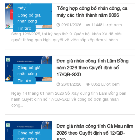
Bảng giá ca
Tổng hợp công bố nhân công, ca
máy
máy các tỉnh thành năm 2026
Công bố giá
nhân công
29/01/2026
11448 Lượt xem
Tin tức
Sáng 12/6/2025, tại kỳ họp thứ 9, Quốc hội khóa XV đã biểu
quyết thông qua Nghị quyết về việc sắp xếp đơn vị hành...
Đơn giá nhân công tỉnh Lâm Đồng
năm 2026 theo Quyết định số
Công bố giá
nhân công
17/QĐ-SXD
Tin tức
26/01/2026
8352 Lượt xem
Ngày 14 tháng 01 năm 2026 Sở Xây dựng tỉnh Lâm Đồng ban
hành Quyết định số 17/QĐ-SXD; về công bố đơn giá nhân
công...
Đơn giá nhân công tỉnh Cà Mau năm
2026 theo Quyết định số 12/QĐ-
Công bố giá
nhân công
SXD