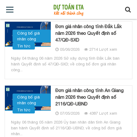
TRANG
GIỚI
TẢI
TIN
BÁO
KHÓA
Đơn giá nhân công tỉnh Đắk Lắk
năm 2026 theo Quyết định số
Công bố giá
nhân công
CHỦ
THIỆU
VỀ
TỨC
GIÁ
HỌC
47/QĐ-SXD
Tin tức
05/06/2026
2714 Lượt xem
XÂY
Ngày 04 tháng 06 năm 2026 Sở xây dựng tỉnh Đắk Lắk ban
hành Quyết định số 47/QĐ-SXD; về công bố đơn giá nhân
DỰNG
công...
Đơn giá nhân công tỉnh An Giang
năm 2026 theo Quyết định số
Công bố giá
nhân công
2116/QĐ-UBND
Tin tức
07/05/2026
4387 Lượt xem
Ngày 06 tháng 05 năm 2026 Ủy ban nhân dân tỉnh An Giang
ban hành Quyết định số 2116/QĐ-UBND; về công bố đơn giá
nhân...