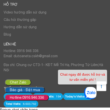
HỖ TRỢ
Video hướng dẫn sử dụng
Câu hỏi thường gặp
Hướng dẫn sử dụng
Blog
LIÊN HỆ
Hotline: 0916 946 336
Email: dutoaneta.cskh@gmail.com
Địa chỉ: Chung cư CT3-1- KĐT Mễ Trì Hạ, Phường Từ Liêm,Hà
Nội
Chat ngay để được hỗ trợ và
tư vấn miễn phí !
Chat Zalo
THỐNG KÊ TRUY CẬP
Báo giá - Đặt mua
Online Users:
419
Today's Visits:
194
Today's Visitors:
0
Hotline:0916.946.336
Total Visits:
8.603.762
Popup chat chân trang