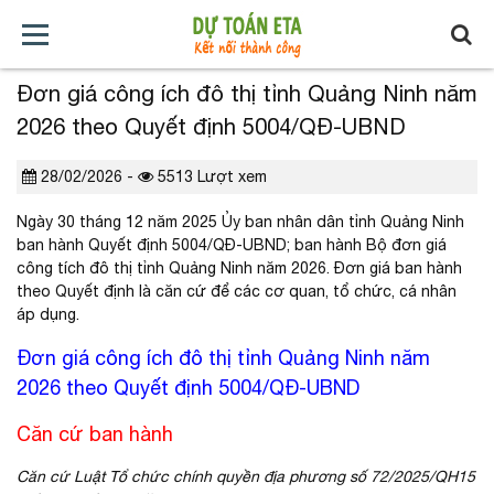
Đơn giá công ích đô thị tỉnh Quảng Ninh năm
TRANG
GIỚI
TẢI
TIN
BÁO
KHÓA
2026 theo Quyết định 5004/QĐ-UBND
CHỦ
THIỆU
VỀ
TỨC
GIÁ
HỌC
28/02/2026 -
5513 Lượt xem
XÂY
Ngày 30 tháng 12 năm 2025 Ủy ban nhân dân tỉnh Quảng Ninh
DỰNG
ban hành Quyết định 5004/QĐ-UBND; ban hành Bộ đơn giá
công tích đô thị tỉnh Quảng Ninh năm 2026. Đơn giá ban hành
theo Quyết định là căn cứ để các cơ quan, tổ chức, cá nhân
áp dụng.
Đơn giá công ích đô thị tỉnh Quảng Ninh năm
2026 theo Quyết định 5004/QĐ-UBND
Căn cứ ban hành
Căn cứ Luật Tổ chức chính quyền địa phương số 72/2025/QH15