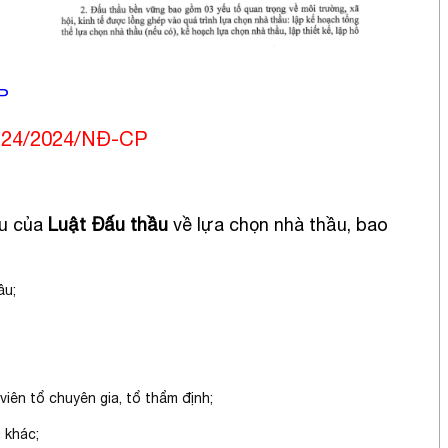
CP
h 24/2024/NĐ-CP
ều của
Luật Đấ
u
thầu
về lựa chọn nhà thầu, bao
ầu;
viên tổ chuyên gia, tổ thẩm định;
 khác;