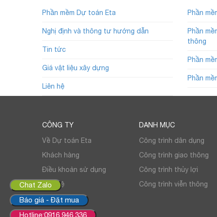
Phần mềm Dự toán Eta
Phần mềm
Nghị định và thông tư hướng dẫn
Phần mềm
thông
Tin tức
Phần mềm
Giá vật liệu xây dựng
Phần mềm
Liên hệ
CÔNG TY
DANH MỤC
Về Dự toán Eta
Công trình dân dụng
Khách hàng
Công trình giao thông
Điều khoản sử dụng
Công trình thủy lợi
Liên hệ
Công trình viễn thông
Chat Zalo
Báo giá - Đặt mua
Hotline:0916.946.336