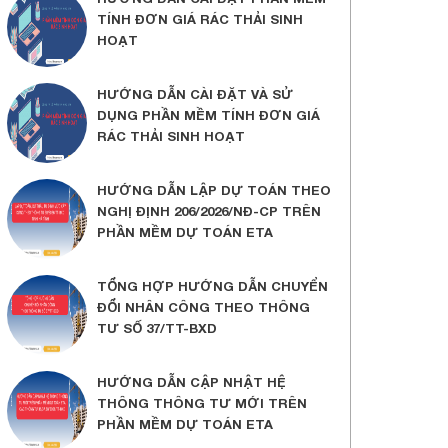
TÍNH ĐƠN GIÁ RÁC THẢI SINH
HOẠT
HƯỚNG DẪN CÀI ĐẶT VÀ SỬ
DỤNG PHẦN MỀM TÍNH ĐƠN GIÁ
RÁC THẢI SINH HOẠT
HƯỚNG DẪN LẬP DỰ TOÁN THEO
NGHỊ ĐỊNH 206/2026/NĐ-CP TRÊN
PHẦN MỀM DỰ TOÁN ETA
TỔNG HỢP HƯỚNG DẪN CHUYỂN
ĐỔI NHÂN CÔNG THEO THÔNG
TƯ SỐ 37/TT-BXD
HƯỚNG DẪN CẬP NHẬT HỆ
THÔNG THÔNG TƯ MỚI TRÊN
PHẦN MỀM DỰ TOÁN ETA