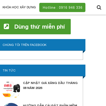
KHÓA HỌC XÂY DỰNG
Hotline : 0916 946 336
Dùng thử miễn phí
CHÚNG TÔI TRÊN FACEBOOK
TIN TỨC
CẬP NHẬT GIÁ XĂNG DẦU THÁNG
08 NĂM 2026
HƯỚNG DẪN CÀI ĐẶT PHẦN MỀM