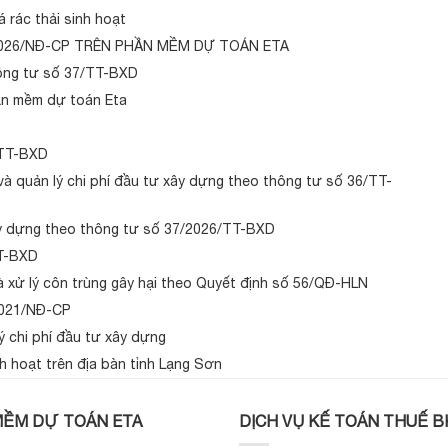
 rác thải sinh hoạt
026/NĐ-CP TRÊN PHẦN MỀM DỰ TOÁN ETA
ông tư số 37/TT-BXD
ần mềm dự toán Eta
/TT-BXD
 quản lý chi phí đầu tư xây dựng theo thông tư số 36/TT-
xây dựng theo thông tư số 37/2026/TT-BXD
TT-BXD
à xử lý côn trùng gây hại theo Quyết định số 56/QĐ-HLN
2021/NĐ-CP
ý chi phí đầu tư xây dựng
nh hoạt trên địa bàn tỉnh Lạng Sơn
ỀM DỰ TOÁN ETA
DỊCH VỤ KẾ TOÁN THUẾ B