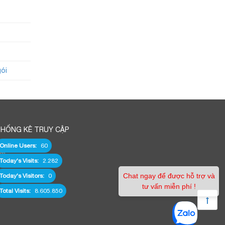
gói
HỐNG KÊ TRUY CẬP
Online Users:
60
om
Today's Visits:
2.282
Chat ngay để được hỗ trợ và
Today's Visitors:
0
tư vấn miễn phí !
Total Visits:
8.605.850