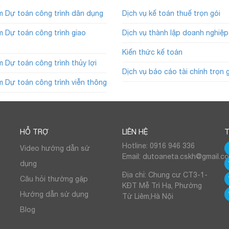
 Dự toán công trình dân dụng
Dịch vụ kế toán thuế trọn gói
 Dự toán công trình giao
Dịch vụ thành lập doanh nghiệp
Kiến thức kế toán
 Dự toán công trình thủy lợi
Dịch vụ báo cáo tài chính trọn 
 Dự toán công trình viễn thông
HỖ TRỢ
LIÊN HỆ
T
Hotline: 0916 946 336
Video hướng dẫn sử
Email: dutoaneta.cskh@gmail.c
dụng
Địa chỉ: Chung cư CT3-1-
Câu hỏi thường gặp
KĐT Mễ Trì Hạ, Phường
Hướng dẫn sử dụng
Từ Liêm,Hà Nội
Blog