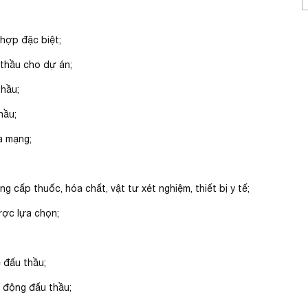
 hợp đặc biệt;
 thầu cho dự án;
thầu;
hầu;
a mạng;
g cấp thuốc, hóa chất, vật tư xét nghiệm, thiết bị y tế;
ược lựa chọn;
 đấu thầu;
t động đấu thầu;