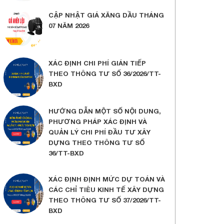
CẬP NHẬT GIÁ XĂNG DẦU THÁNG
07 NĂM 2026
XÁC ĐỊNH CHI PHÍ GIÁN TIẾP
THEO THÔNG TƯ SỐ 36/2026/TT-
BXD
HƯỚNG DẪN MỘT SỐ NỘI DUNG,
PHƯƠNG PHÁP XÁC ĐỊNH VÀ
QUẢN LÝ CHI PHÍ ĐẦU TƯ XÂY
DỰNG THEO THÔNG TƯ SỐ
36/TT-BXD
XÁC ĐỊNH ĐỊNH MỨC DỰ TOÁN VÀ
CÁC CHỈ TIÊU KINH TẾ XÂY DỰNG
THEO THÔNG TƯ SỐ 37/2026/TT-
BXD