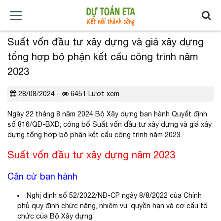
Suất vốn đầu tư xây dựng và giá xây dựng
TRANG
GIỚI
TẢI
TIN
BÁO
KHÓA
tổng hợp bộ phận kết cấu công trình năm
CHỦ
THIỆU
VỀ
TỨC
GIÁ
HỌC
2023
XÂY
28/08/2024 -
6451 Lượt xem
DỰNG
Ngày 22 tháng 8 năm 2024 Bộ Xây dựng ban hành Quyết định
số 816/QĐ-BXD; công bố Suất vốn đầu tư xây dựng và giá xây
dựng tổng hợp bộ phận kết cấu công trình năm 2023.
Suất vốn đầu tư xây dựng năm 2023
Căn cứ ban hành
Nghị định số 52/2022/NĐ-CP ngày 8/8/2022 của Chính
phủ quy định chức năng, nhiệm vụ, quyền hạn và cơ cấu tổ
chức của Bộ Xây dựng.