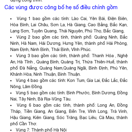
Các vùng được công bố hẹ số điều chỉnh gồm
Vùng 1 bao gồm các tỉnh: Lào Cai, Yên Bái, Điện Bi
ê
n,
Hòa B
ì
nh, Lai Châu, Sơn La, Hà Giang, Cao Bằng, Bắc Kạn,
Lạng Sơn, Tuyên Quang, Thái Nguyên, Phú Thọ, B
ắ
c Giang,
Vùng 2 bao gồm các tỉnh, thành phố: Quảng Ninh, Bắc
Ninh, Hà Nam, Hải Dương, Hưng Yên, thành phố Hải Phòng,
Nam Định, Ninh Bình, Thái B
ì
nh, V
ĩ
nh Phúc.
Vùng 3 bao gồm các tỉnh, thành phố: Thanh H
óa
, Nghệ
An, Hà Tĩnh , Qu
ả
ng B
ì
nh, Quảng Trị, Thừa Thi
ê
n-Huế, thành
phố Đà N
ẵ
ng, Quảng Nam,Quảng Ng
ã
i, B
ì
nh Định, Phú Yên,
Khánh Hòa, Ninh Thuận, B
ì
nh Thuận.
Vùng 4 bao gồm các tỉnh: Kon Tum, Gia Lai, Đắc Lắc, Đắc
Nông, Lâm Đồng.
Vùng 5 bao gồm các tỉnh: Bình Phước, B
ì
nh Dương, Đồng
Nai, Tây Ninh, Bà Rịa-Vũng T
à
u.
Vùng 6 bao gồm các tỉnh, thành phố: Long An, Đồng
Tháp, Ti
ề
n Giang, An Giang, Bến Tre, Vĩnh Long, Trà Vinh,
Hậu Giang, Kiên Giang, Sóc Trăng, Bạc Liêu, Cà Mau, thành
phố Cần Thơ.
Vùng 7: Thành phố Hà Nội