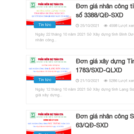
Đơn giá nhân công t
số 3388/QĐ-SXD
Tin tức
25/10/2021
4598 Lượt xe
Ngày 22 tháng 10 năm 2021 Sở Xây dựng tỉnh Bình Dư
nhân công...
Đơn giá xây dựng Tỉ
1783/SXD-QLXD
Tin tức
21/10/2021
5286 Lượt xe
Ngày 12 tháng 10 năm 2021 Sở Xây dựng tỉnh Lạng Sơ
giá xây dựng...
Đơn giá nhân công S
63/QĐ-SXD