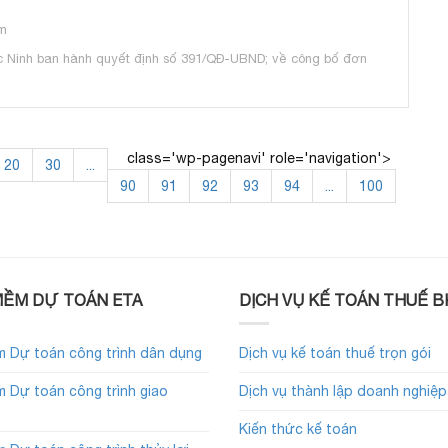
m
c Ninh ban hành quyết định số 391/QĐ-UBND; về công bố đơn
class='wp-pagenavi' role='navigation'>
20
30
...
90
91
92
93
94
...
100
ỀM DỰ TOÁN ETA
DỊCH VỤ KẾ TOÁN THUẾ B
 Dự toán công trình dân dụng
Dịch vụ kế toán thuế trọn gói
 Dự toán công trình giao
Dịch vụ thành lập doanh nghiệp
Kiến thức kế toán