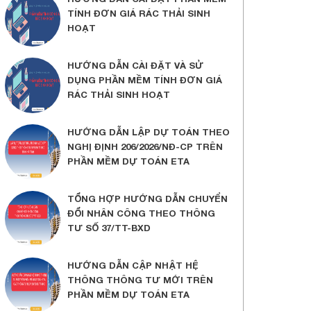
TÍNH ĐƠN GIÁ RÁC THẢI SINH
HOẠT
HƯỚNG DẪN CÀI ĐẶT VÀ SỬ
DỤNG PHẦN MỀM TÍNH ĐƠN GIÁ
RÁC THẢI SINH HOẠT
HƯỚNG DẪN LẬP DỰ TOÁN THEO
NGHỊ ĐỊNH 206/2026/NĐ-CP TRÊN
PHẦN MỀM DỰ TOÁN ETA
TỔNG HỢP HƯỚNG DẪN CHUYỂN
ĐỔI NHÂN CÔNG THEO THÔNG
TƯ SỐ 37/TT-BXD
HƯỚNG DẪN CẬP NHẬT HỆ
THÔNG THÔNG TƯ MỚI TRÊN
PHẦN MỀM DỰ TOÁN ETA