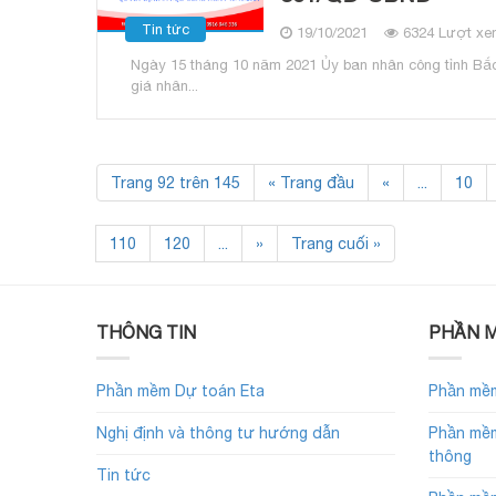
Tin tức
19/10/2021
6324 Lượt xe
Ngày 15 tháng 10 năm 2021 Ủy ban nhân công tỉnh Bắ
giá nhân...
Trang 92 trên 145
« Trang đầu
«
...
10
110
120
...
»
Trang cuối »
THÔNG TIN
PHẦN M
Phần mềm Dự toán Eta
Phần mềm
Nghị định và thông tư hướng dẫn
Phần mềm
thông
Tin tức