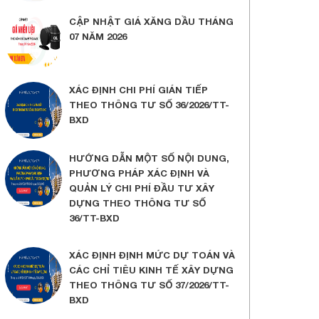
CẬP NHẬT GIÁ XĂNG DẦU THÁNG
07 NĂM 2026
XÁC ĐỊNH CHI PHÍ GIÁN TIẾP
THEO THÔNG TƯ SỐ 36/2026/TT-
BXD
HƯỚNG DẪN MỘT SỐ NỘI DUNG,
PHƯƠNG PHÁP XÁC ĐỊNH VÀ
QUẢN LÝ CHI PHÍ ĐẦU TƯ XÂY
DỰNG THEO THÔNG TƯ SỐ
36/TT-BXD
XÁC ĐỊNH ĐỊNH MỨC DỰ TOÁN VÀ
CÁC CHỈ TIÊU KINH TẾ XÂY DỰNG
THEO THÔNG TƯ SỐ 37/2026/TT-
BXD