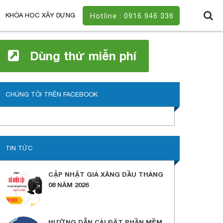
KHÓA HỌC XÂY DỰNG
Hotline : 0916 946 336
Dùng thử miễn phí
CHÚNG TÔI TRÊN FACEBOOK
TIN TỨC
CẬP NHẬT GIÁ XĂNG DẦU THÁNG
08 NĂM 2026
HƯỚNG DẪN CÀI ĐẶT PHẦN MỀM