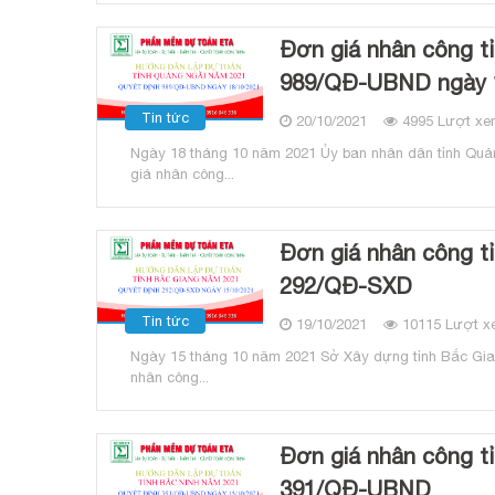
Đơn giá nhân công t
989/QĐ-UBND ngày 
Tin tức
20/10/2021
4995 Lượt xe
Ngày 18 tháng 10 năm 2021 Ủy ban nhân dân tỉnh Quả
giá nhân công...
Đơn giá nhân công t
292/QĐ-SXD
Tin tức
19/10/2021
10115 Lượt x
Ngày 15 tháng 10 năm 2021 Sở Xây dựng tỉnh Bắc Gia
nhân công...
Đơn giá nhân công t
391/QĐ-UBND