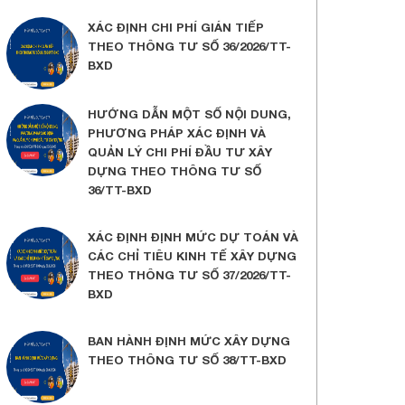
XÁC ĐỊNH CHI PHÍ GIÁN TIẾP
THEO THÔNG TƯ SỐ 36/2026/TT-
BXD
HƯỚNG DẪN MỘT SỐ NỘI DUNG,
PHƯƠNG PHÁP XÁC ĐỊNH VÀ
QUẢN LÝ CHI PHÍ ĐẦU TƯ XÂY
DỰNG THEO THÔNG TƯ SỐ
36/TT-BXD
XÁC ĐỊNH ĐỊNH MỨC DỰ TOÁN VÀ
CÁC CHỈ TIÊU KINH TẾ XÂY DỰNG
THEO THÔNG TƯ SỐ 37/2026/TT-
BXD
BAN HÀNH ĐỊNH MỨC XÂY DỰNG
THEO THÔNG TƯ SỐ 38/TT-BXD