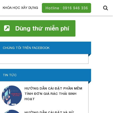
KHÓA HỌC XÂY DỰNG
Hotline : 0916 946 336
Dùng thử miễn phí
CHÚNG TÔI TRÊN FACEBOOK
TIN TỨC
HƯỚNG DẪN CÀI ĐẶT PHẦN MỀM
TÍNH ĐƠN GIÁ RÁC THẢI SINH
HOẠT
HƯỚNG DẪN CÀI ĐẶT VÀ SỬ