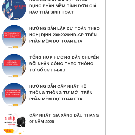
DỤNG PHẦN MỀM TÍNH ĐƠN GIÁ
RÁC THẢI SINH HOẠT
HƯỚNG DẪN LẬP DỰ TOÁN THEO
NGHỊ ĐỊNH 206/2026/NĐ-CP TRÊN
PHẦN MỀM DỰ TOÁN ETA
TỔNG HỢP HƯỚNG DẪN CHUYỂN
ĐỔI NHÂN CÔNG THEO THÔNG
TƯ SỐ 37/TT-BXD
HƯỚNG DẪN CẬP NHẬT HỆ
THÔNG THÔNG TƯ MỚI TRÊN
PHẦN MỀM DỰ TOÁN ETA
CẬP NHẬT GIÁ XĂNG DẦU THÁNG
07 NĂM 2026