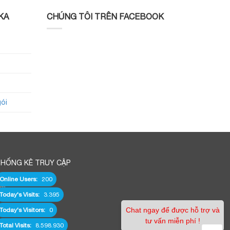
KA
CHÚNG TÔI TRÊN FACEBOOK
gói
HỐNG KÊ TRUY CẬP
Online Users:
200
om
Today's Visits:
3.395
Chat ngay để được hỗ trợ và
Today's Visitors:
0
tư vấn miễn phí !
Total Visits:
8.598.930