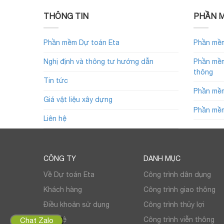
THÔNG TIN
PHẦN M
Phần mềm Dự toán Eta
Phần mềm
Nghị định và thông tư hướng dẫn
Phần mềm
thông
Tin tức
Phần mềm
Giá vật liệu xây dựng
Phần mềm
Liên hệ
CÔNG TY
DANH MỤC
Về Dự toán Eta
Công trình dân dụng
Khách hàng
Công trình giao thông
Điều khoản sử dụng
Công trình thủy lợi
Liên hệ
Công trình viễn thông
Chat Zalo