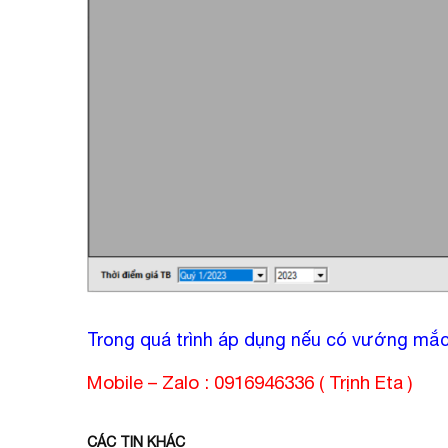
Trong quá trình áp dụng nếu có vướng mắc v
Mobile – Zalo : 0916946336 ( Trịnh Eta )
CÁC TIN KHÁC