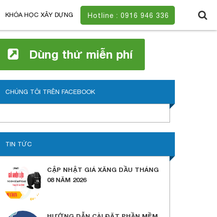
KHÓA HỌC XÂY DỰNG
Hotline : 0916 946 336
Dùng thử miễn phí
CHÚNG TÔI TRÊN FACEBOOK
TIN TỨC
CẬP NHẬT GIÁ XĂNG DẦU THÁNG
08 NĂM 2026
HƯỚNG DẪN CÀI ĐẶT PHẦN MỀM