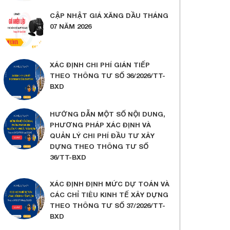
CẬP NHẬT GIÁ XĂNG DẦU THÁNG
07 NĂM 2026
XÁC ĐỊNH CHI PHÍ GIÁN TIẾP
THEO THÔNG TƯ SỐ 36/2026/TT-
BXD
HƯỚNG DẪN MỘT SỐ NỘI DUNG,
PHƯƠNG PHÁP XÁC ĐỊNH VÀ
QUẢN LÝ CHI PHÍ ĐẦU TƯ XÂY
DỰNG THEO THÔNG TƯ SỐ
36/TT-BXD
XÁC ĐỊNH ĐỊNH MỨC DỰ TOÁN VÀ
CÁC CHỈ TIÊU KINH TẾ XÂY DỰNG
THEO THÔNG TƯ SỐ 37/2026/TT-
BXD