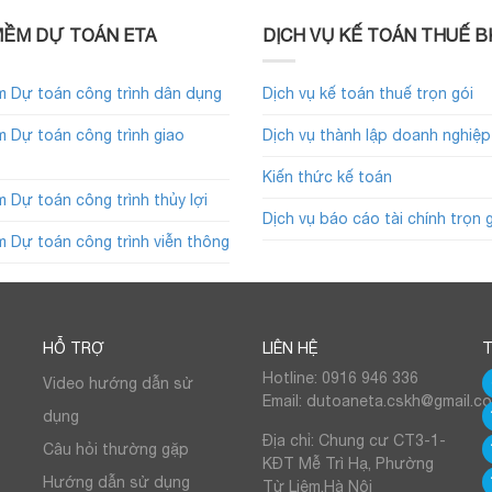
ỀM DỰ TOÁN ETA
DỊCH VỤ KẾ TOÁN THUẾ B
 Dự toán công trình dân dụng
Dịch vụ kế toán thuế trọn gói
 Dự toán công trình giao
Dịch vụ thành lập doanh nghiệp
Kiến thức kế toán
 Dự toán công trình thủy lợi
Dịch vụ báo cáo tài chính trọn 
 Dự toán công trình viễn thông
HỖ TRỢ
LIÊN HỆ
T
Hotline: 0916 946 336
Video hướng dẫn sử
Email: dutoaneta.cskh@gmail.c
dụng
Địa chỉ: Chung cư CT3-1-
Câu hỏi thường gặp
KĐT Mễ Trì Hạ, Phường
Hướng dẫn sử dụng
Từ Liêm,Hà Nội