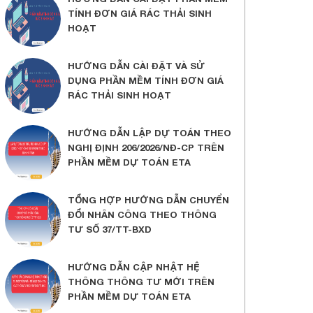
TÍNH ĐƠN GIÁ RÁC THẢI SINH
HOẠT
HƯỚNG DẪN CÀI ĐẶT VÀ SỬ
DỤNG PHẦN MỀM TÍNH ĐƠN GIÁ
RÁC THẢI SINH HOẠT
HƯỚNG DẪN LẬP DỰ TOÁN THEO
NGHỊ ĐỊNH 206/2026/NĐ-CP TRÊN
PHẦN MỀM DỰ TOÁN ETA
TỔNG HỢP HƯỚNG DẪN CHUYỂN
ĐỔI NHÂN CÔNG THEO THÔNG
TƯ SỐ 37/TT-BXD
HƯỚNG DẪN CẬP NHẬT HỆ
THÔNG THÔNG TƯ MỚI TRÊN
PHẦN MỀM DỰ TOÁN ETA