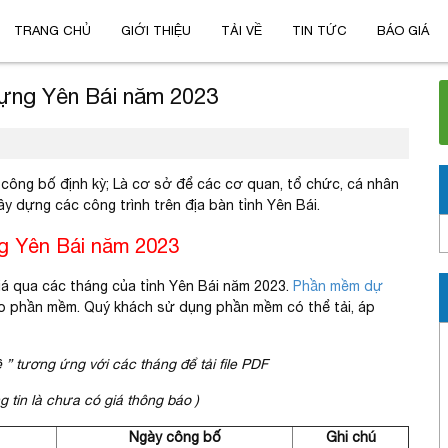
TRANG CHỦ
GIỚI THIỆU
TẢI VỀ
TIN TỨC
BÁO GIÁ
dựng Yên Bái năm 2023
công bố định kỳ; Là cơ sở để các cơ quan, tổ chức, cá nhân
ây dựng các công trình trên địa bàn tỉnh Yên Bái.
ng Yên Bái năm 2023
iá qua các tháng của tỉnh Yên Bái năm 2023.
Phần mềm dự
ào phần mềm. Quý khách sử dụng phần mềm có thể tải, áp
 ” tương ứng với các tháng để tải file PDF
 tin là chưa có giá thông báo )
Ngày công bố
Ghi chú