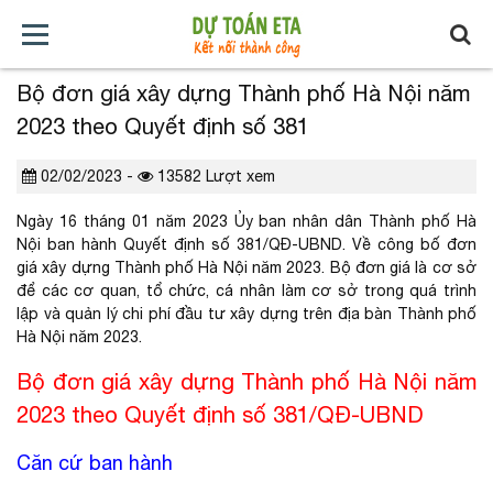
Bộ đơn giá xây dựng Thành phố Hà Nội năm
TRANG
GIỚI
TẢI
TIN
BÁO
KHÓA
2023 theo Quyết định số 381
CHỦ
THIỆU
VỀ
TỨC
GIÁ
HỌC
02/02/2023 -
13582 Lượt xem
XÂY
Ngày 16 tháng 01 năm 2023 Ủy ban nhân dân Thành phố Hà
DỰNG
Nội ban hành Quyết định số 381/QĐ-UBND. Về công bố đơn
giá xây dựng Thành phố Hà Nội năm 2023. Bộ đơn giá là cơ sở
để các cơ quan, tổ chức, cá nhân làm cơ sở trong quá trình
lập và quản lý chi phí đầu tư xây dựng trên địa bàn Thành phố
Hà Nội năm 2023.
Bộ đơn giá xây dựng Thành phố Hà Nội năm
2023 theo Quyết định số 381/QĐ-UBND
Căn cứ ban hành