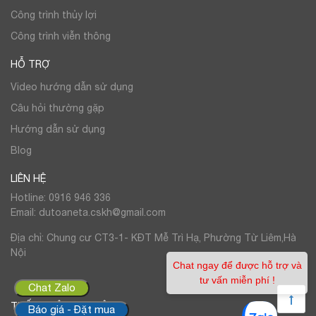
Công trình thủy lợi
Công trình viễn thông
HỖ TRỢ
Video hướng dẫn sử dụng
Câu hỏi thường gặp
Hướng dẫn sử dụng
Blog
LIÊN HỆ
Hotline: 0916 946 336
Email: dutoaneta.cskh@gmail.com
Địa chỉ: Chung cư CT3-1- KĐT Mễ Trì Hạ, Phường Từ Liêm,Hà
Nội
Chat ngay để được hỗ trợ và
tư vấn miễn phí !
Chat Zalo
THỐNG KÊ TRUY CẬP
Báo giá - Đặt mua