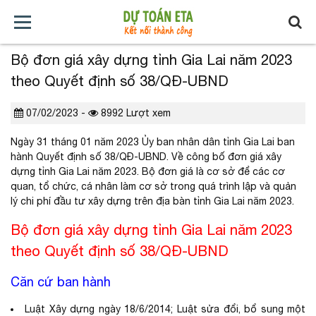
Bộ đơn giá xây dựng tỉnh Gia Lai năm 2023
TRANG
GIỚI
TẢI
TIN
BÁO
KHÓA
theo Quyết định số 38/QĐ-UBND
CHỦ
THIỆU
VỀ
TỨC
GIÁ
HỌC
07/02/2023 -
8992 Lượt xem
XÂY
Ngày 31 tháng 01 năm 2023 Ủy ban nhân dân tỉnh Gia Lai ban
DỰNG
hành Quyết định số 38/QĐ-UBND. Về công bố đơn giá xây
dựng tỉnh Gia Lai năm 2023. Bộ đơn giá là cơ sở để các cơ
quan, tổ chức, cá nhân làm cơ sở trong quá trình lập và quản
lý chi phí đầu tư xây dựng trên địa bàn tỉnh Gia Lai năm 2023.
Bộ đơn giá xây dựng tỉnh Gia Lai năm 2023
theo Quyết định số 38/QĐ-UBND
Căn cứ ban hành
Luật Xây dựng ngày 18/6/2014; Luật sửa đổi, bổ sung một