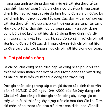
Trong quá trình áp dụng đơn giá, nếu giá vật liệu thực tế tại
thời điểm lập dự toán (mức giá ch­ưa có thuế giá trị gia tăng)
chênh lệch so với giá vật liệu đã tính trong đơn giá thì đư­ợc bù
trừ chênh lệch theo nguyên tắc sau: Các đơn vị căn cứ vào giá
vật liệu thực tế (mức giá chư­a có thuế giá trị gia tăng) tại từng
khu vực; ở từng thời điểm do cơ quan quản lý giá xây dựng
công bố và số lượng vật liệu đã sử dụng theo định mức để
tính toán chi phí vật liệu thực tế, sau đó so sánh với chi phí vật
liệu trong đơn giá để xác định mức chênh lệch chi phí vật liệu
và đưa trực tiếp vào khoản mục chi phí vật liệu trong dự toán.
b. Chi phí nhân công
Là chi phí của công nhân trực tiếp và công nhân phục vụ cần
thiết để hoàn thành một đơn vị khối lượng công tác xây dựng
từ khi chuẩn bị đến khi kết thuc công tác xây dựng.
Đơn giá nhân công trong tập đơn giá được xác định theo văn
bản số 40/SXD-QLXD ngày 10/01/2022 của Sở Xây dựng tỉnh
Gia Lai về việc công bố đơn giá nhân công xây dựng; giá ca
máy và thiết bị thi công xây dựng trên địa bàn tỉnh Gia Lai. Đơn
giá nhân công trong tập đơn giá được xác định theo Vùng III