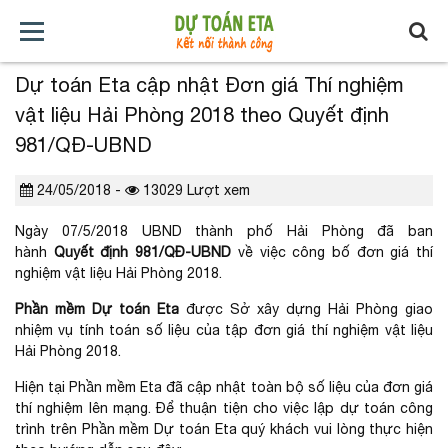
Dự toán Eta cập nhật Đơn giá Thí nghiệm
TRANG
GIỚI
TẢI
TIN
BÁO
KHÓA
vật liệu Hải Phòng 2018 theo Quyết định
CHỦ
THIỆU
VỀ
TỨC
GIÁ
HỌC
981/QĐ-UBND
XÂY
24/05/2018 -
13029 Lượt xem
DỰNG
Ngày 07/5/2018 UBND thành phố Hải Phòng đã ban
hành
Quyết định 981/QĐ-UBND
về việc công bố đơn giá thí
nghiệm vật liệu Hải Phòng 2018.
Phần mềm Dự toán Eta
được Sở xây dựng Hải Phòng giao
nhiệm vụ tính toán số liệu của tập đơn giá thí nghiệm vật liệu
Hải Phòng 2018.
Hiện tại Phần mềm Eta đã cập nhật toàn bộ số liệu của đơn giá
thí nghiệm lên mạng. Để thuận tiện cho việc lập dự toán công
trình trên Phần mềm Dự toán Eta quý khách vui lòng thực hiện